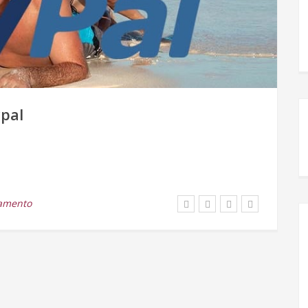
pal
amento