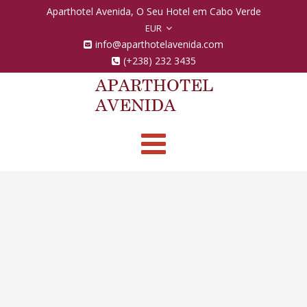
Aparthotel Avenida, O Seu Hotel em Cabo Verde
EUR
info@aparthotelavenida.com
(+238) 232 3435
Toggle
navigation