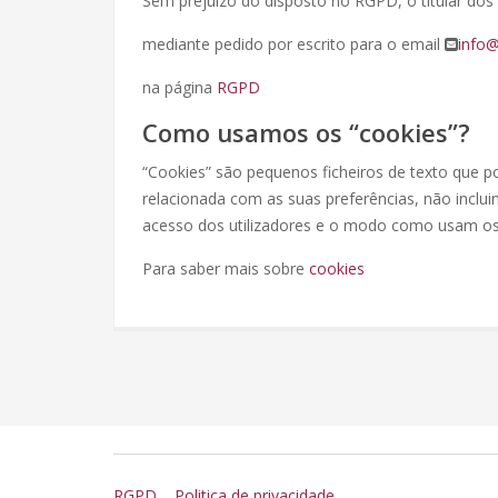
Sem prejuízo do disposto no RGPD, o titular dos
mediante pedido por escrito para o email
info@
na página
RGPD
Como usamos os “cookies”?
“Cookies” são pequenos ficheiros de texto que 
relacionada com as suas preferências, não inclu
acesso dos utilizadores e o modo como usam os 
Para saber mais sobre
cookies
RGPD
Politica de privacidade