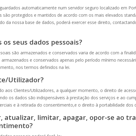
ão guardados automaticamente num servidor seguro localizado em P
ores são protegidos e mantidos de acordo com os mais elevados standa
ido da nossa base de dados, poderá exercer esse direito, contactand
os seus dados pessoais?
soais são armazenados e conservados varia de acordo com a finalida
o armazenados e conservados apenas pelo período mínimo necessário
mento, nos termos definidos na lei.
te/Utilizador?
o aos Clientes/Utilizadores, a qualquer momento, o direito de acesso,
o os dados são indispensáveis à prestação dos serviços e ao cumpri
ciais e à retirada do consentimento,e o direito à portabilidade dos 
, atualizar, limitar, apagar, opor-se ao 
entimento?