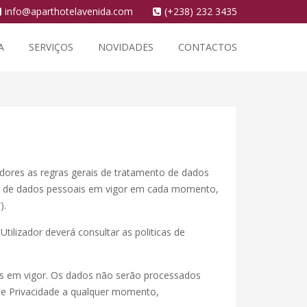
info@aparthotelavenida.com
(+238) 232 3435
A
SERVIÇOS
NOVIDADES
CONTACTOS
zadores as regras gerais de tratamento de dados
ção de dados pessoais em vigor em cada momento,
).
ilizador deverá consultar as politicas de
eis em vigor. Os dados não serão processados
a de Privacidade a qualquer momento,