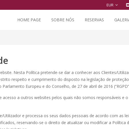
EUR
HOME PAGE
SOBRE NÓS
RESERVAS
GALERI
de
website. Nesta Política pretende-se dar a conhecer aos Clientes/Utili
 estrito respeito e cumprimento do disposto na legislação de prote
arlamento Europeu e do Conselho, de 27 de abril de 2016 (“RGPD”
e acesso a outros websites pelos quais não somos responsáveis e o Ut
te/Utilizador e processa os seus dados pessoais de acordo com as l
ificados, reservando-se o direito de atualizar ou modificar a Polític