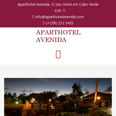
Aparthotel Avenida, O Seu Hotel em Cabo Verde
EUR
info@aparthotelavenida.com
(+238) 232 3435
Toggle
navigation