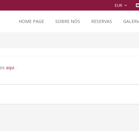
EUR
HOME PAGE
SOBRE NÓS
RESERVAS
GALERI
tos
aqui
.