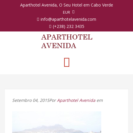
Aparthotel Avenida, O Seu Hotel em Cabo Verde
EUR
info@aparthotelavenida.com
(+238) 232 3435
Toggle
navigation
Setembro 04, 2015Por
Aparthotel Avenida
em