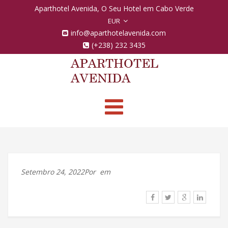
Aparthotel Avenida, O Seu Hotel em Cabo Verde
EUR
info@aparthotelavenida.com
(+238) 232 3435
Toggle
navigation
Setembro 24, 2022Por
em