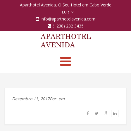
Aparthotel Avenida, O Seu Hotel em Cabo Verde
EUR
info@aparthotelavenida.com
(+238) 232 3435
Toggle
navigation
Dezembro 11, 2017Por
em