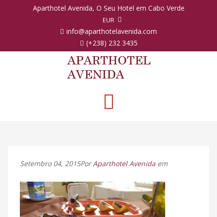
Aparthotel Avenida, O Seu Hotel em Cabo Verde
EUR
info@aparthotelavenida.com
(+238) 232 3435
Toggle
navigation
Setembro 04, 2015Por
Aparthotel Avenida
em